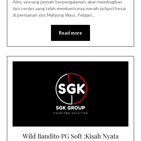
Alex, seorang pemain berpengalaman, akan membagikan
tips cerdas yang telah membantunya meraih jackpot besar
di permainan slot Mahjong Ways. Pelajari…
Read more
Wild Bandito PG Soft :Kisah Nyata