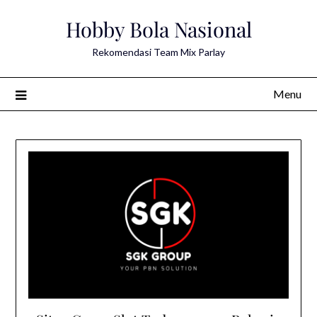
Skip
Hobby Bola Nasional
to
content
Rekomendasi Team Mix Parlay
Menu