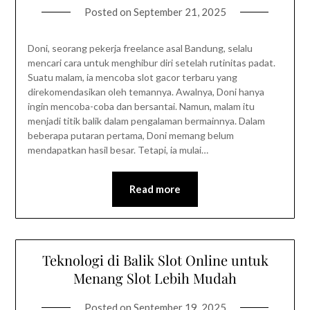
Posted on
September 21, 2025
Doni, seorang pekerja freelance asal Bandung, selalu
mencari cara untuk menghibur diri setelah rutinitas padat.
Suatu malam, ia mencoba slot gacor terbaru yang
direkomendasikan oleh temannya. Awalnya, Doni hanya
ingin mencoba-coba dan bersantai. Namun, malam itu
menjadi titik balik dalam pengalaman bermainnya. Dalam
beberapa putaran pertama, Doni memang belum
mendapatkan hasil besar. Tetapi, ia mulai…
Read more
Teknologi di Balik Slot Online untuk
Menang Slot Lebih Mudah
Posted on
September 19, 2025