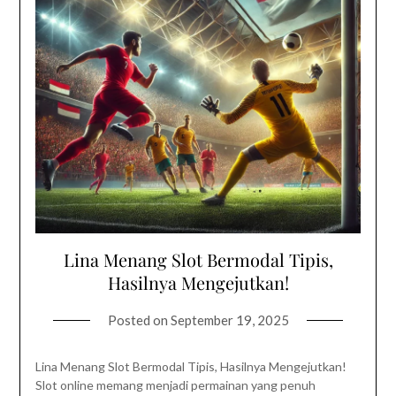
Lina Menang Slot Bermodal Tipis,
Hasilnya Mengejutkan!
Posted on
September 19, 2025
Lina Menang Slot Bermodal Tipis, Hasilnya Mengejutkan!
Slot online memang menjadi permainan yang penuh