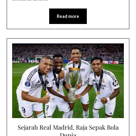
Read more
Sejarah Real Madrid, Raja Sepak Bola
Dunia