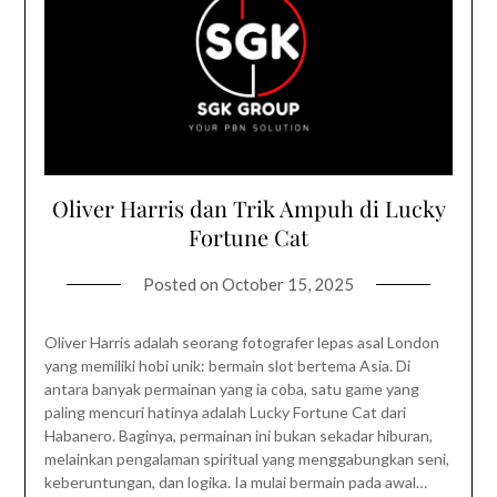
Oliver Harris dan Trik Ampuh di Lucky
Fortune Cat
Posted on
October 15, 2025
Oliver Harris adalah seorang fotografer lepas asal London
yang memiliki hobi unik: bermain slot bertema Asia. Di
antara banyak permainan yang ia coba, satu game yang
paling mencuri hatinya adalah Lucky Fortune Cat dari
Habanero. Baginya, permainan ini bukan sekadar hiburan,
melainkan pengalaman spiritual yang menggabungkan seni,
keberuntungan, dan logika. Ia mulai bermain pada awal…