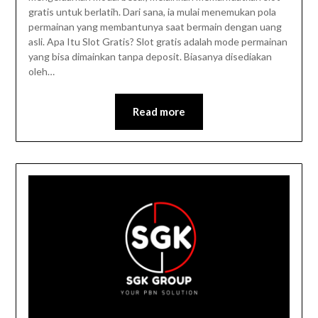
gratis untuk berlatih. Dari sana, ia mulai menemukan pola
permainan yang membantunya saat bermain dengan uang
asli. Apa Itu Slot Gratis? Slot gratis adalah mode permainan
yang bisa dimainkan tanpa deposit. Biasanya disediakan
oleh…
Read more