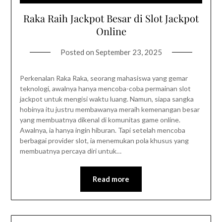
Raka Raih Jackpot Besar di Slot Jackpot
Online
Posted on
September 23, 2025
Perkenalan Raka Raka, seorang mahasiswa yang gemar
teknologi, awalnya hanya mencoba-coba permainan slot
jackpot untuk mengisi waktu luang. Namun, siapa sangka
hobinya itu justru membawanya meraih kemenangan besar
yang membuatnya dikenal di komunitas game online.
Awalnya, ia hanya ingin hiburan. Tapi setelah mencoba
berbagai provider slot, ia menemukan pola khusus yang
membuatnya percaya diri untuk…
Read more