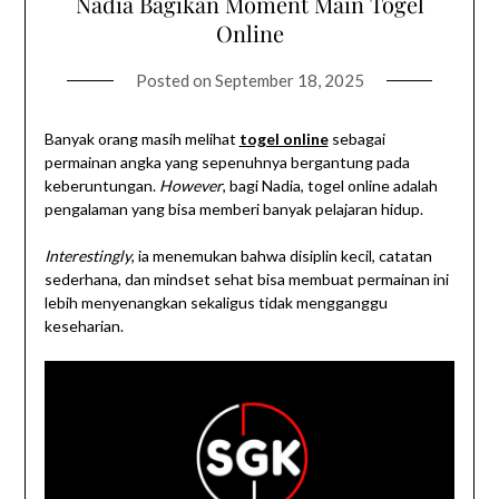
Nadia Bagikan Moment Main Togel
Online
Posted on
September 18, 2025
Banyak orang masih melihat
togel online
sebagai
permainan angka yang sepenuhnya bergantung pada
keberuntungan.
However
, bagi Nadia, togel online adalah
pengalaman yang bisa memberi banyak pelajaran hidup.
Interestingly
, ia menemukan bahwa disiplin kecil, catatan
sederhana, dan mindset sehat bisa membuat permainan ini
lebih menyenangkan sekaligus tidak mengganggu
keseharian.