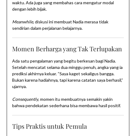
waktu. Ada juga yang membahas cara mengatur modal
dengan lebih bijak.
Meanwhile
, diskusi ini membuat Nadia merasa tidak
sendirian dalam perjalanan belajarnya.
Momen Berharga yang Tak Terlupakan
Ada satu pengalaman yang begitu berkesan bagi Nadia.
Setelah mencatat selama dua minggu penuh, angka yang ia
prediksi akhirnya keluar. “Saya kaget sekaligus bangga.
Bukan karena hadiahnya, tapi karena catatan saya berhasil,”
ujarnya.
Consequently
, momen itu membuatnya semakin yakin
bahwa pendekatan sederhana bisa membawa hasil positif.
Tips Praktis untuk Pemula