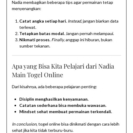
Nadia membagikan beberapa tips agar permainan tetap
menyenangkan:
Catat angka setiap hari.
Instead
, jangan biarkan data
terlewat.
Tetapkan batas modal.
Jangan pernah melampaui.
Nikmati proses.
Finally
, anggap ini hiburan, bukan
sumber tekanan.
Apa yang Bisa Kita Pelajari dari Nadia
Main Togel Online
Dari kisahnya, ada beberapa pelajaran penting:
Disiplin menghasilkan kenyamanan.
Catatan sederhana bisa membuka wawasan.
Mindset sehat membuat permainan terkendali.
In conclusion
, togel online bisa dinikmati dengan cara lebih
sehat jika kita tidak terburu-buru.