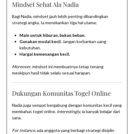
Mindset Sehat Ala Nadia
Bagi Nadia, mindset jauh lebih penting dibandingkan
strategi angka. Ia menekankan tiga hal utama:
Main untuk hiburan, bukan beban.
Gunakan modal kecil.
Jangan korbankan uang
kebutuhan.
Hargai kemenangan kecil.
Moreover
, mindset ini membuatnya tetap tenang
meskipun hasil tidak selalu sesuai harapan.
Dukungan Komunitas Togel Online
Nadia juga sempat bergabung dengan komunitas kecil yang
membahas togel online.
Interestingly
, ia banyak belajar dari
sana.
For instance
, ada anggota yang berbagi strategi disiplin