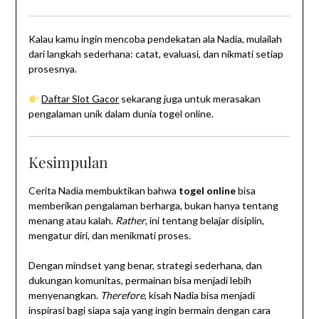
Kalau kamu ingin mencoba pendekatan ala Nadia, mulailah
dari langkah sederhana: catat, evaluasi, dan nikmati setiap
prosesnya.
Daftar Slot Gacor
sekarang juga untuk merasakan
pengalaman unik dalam dunia togel online.
Kesimpulan
Cerita Nadia membuktikan bahwa
togel online
bisa
memberikan pengalaman berharga, bukan hanya tentang
menang atau kalah.
Rather
, ini tentang belajar disiplin,
mengatur diri, dan menikmati proses.
Dengan mindset yang benar, strategi sederhana, dan
dukungan komunitas, permainan bisa menjadi lebih
menyenangkan.
Therefore
, kisah Nadia bisa menjadi
inspirasi bagi siapa saja yang ingin bermain dengan cara