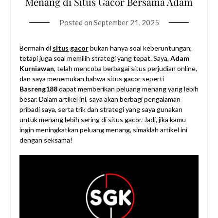
Menang di Situs Gacor Bersama Adam
Posted on
September 21, 2025
Bermain di
situs gacor
bukan hanya soal keberuntungan,
tetapi juga soal memilih strategi yang tepat. Saya,
Adam
Kurniawan
, telah mencoba berbagai situs perjudian online,
dan saya menemukan bahwa situs gacor seperti
Basreng188
dapat memberikan peluang menang yang lebih
besar. Dalam artikel ini, saya akan berbagi pengalaman
pribadi saya, serta trik dan strategi yang saya gunakan
untuk menang lebih sering di situs gacor. Jadi, jika kamu
ingin meningkatkan peluang menang, simaklah artikel ini
dengan seksama!