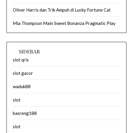
Oliver Harris dan Trik Ampuh di Lucky Fortune Cat
Mia Thompson Main Sweet Bonanza Pragmatic Play
SIDEBAR
slot qris
slot gacor
waduk88
slot
basreng188
slot