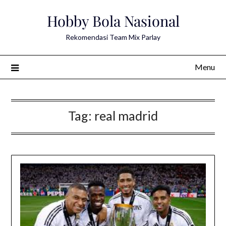
Skip
Hobby Bola Nasional
to
content
Rekomendasi Team Mix Parlay
Menu
Tag:
real madrid