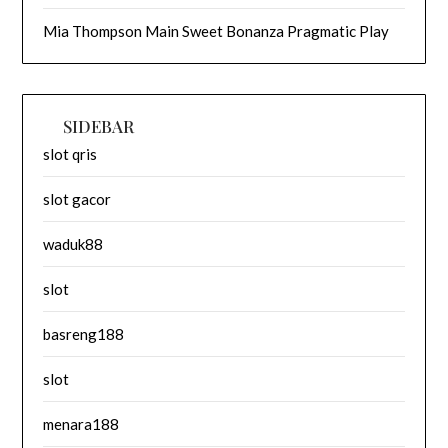
Mia Thompson Main Sweet Bonanza Pragmatic Play
SIDEBAR
slot qris
slot gacor
waduk88
slot
basreng188
slot
menara188