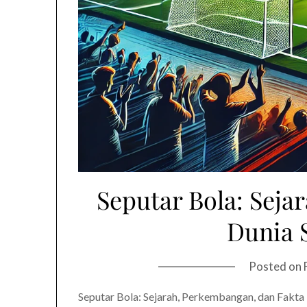
Seputar Bola: Seja
Dunia 
Posted on
Seputar Bola: Sejarah, Perkembangan, dan Fakta