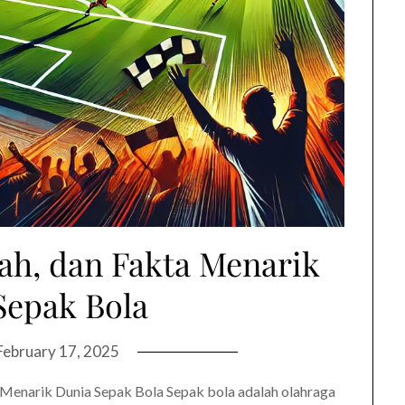
rah, dan Fakta Menarik
Sepak Bola
February 17, 2025
 Menarik Dunia Sepak Bola Sepak bola adalah olahraga